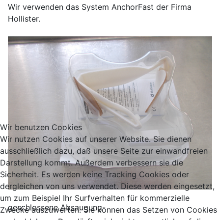
Wir verwenden das System AnchorFast der Firma
Hollister.
Wir benutzen Cookies
Wir nutzen Cookies auf unserer Website. Sie dienen
ausschließlich dazu, daß unsere Seite zur einwandfreien
Darstellung kommt. Außerdem verbessern sie die
Sicherheit. Es werden keine Tracking Cookies oder
dergleichen von uns verwendet. Diese werden eingesetzt,
um zum Beispiel Ihr Surfverhalten für kommerzielle
geschlossene Absaugung
Zwecke auszuwerten. Sie können das Setzen von Cookies