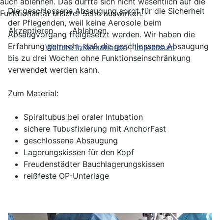
auch ablehnen. Das dürfte sich nicht wesentlich auf die
Die geschlossene Absaugung sorgt für die Sicherheit
Funktionalität unserer Seite auswirken.
der Pflegenden, weil keine Aerosole beim
Akzeptieren
Ablehnen
Absaugvorgang freigesetzt werden. Wir haben die
Erfahrung gemacht, daß die geschlossene Absaugung
Weitere Informationen
|
Impressum
bis zu drei Wochen ohne Funktionseinschränkung
verwendet werden kann.
Zum Material:
Spiraltubus bei oraler Intubation
sichere Tubusfixierung mit AnchorFast
geschlossene Absaugung
Lagerungskissen für den Kopf
Freudenstädter Bauchlagerungskissen
reißfeste OP-Unterlage