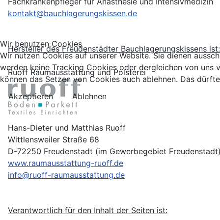
Fachkrankenpfleger für Anästhesie und Intensivmedizin
kontakt@bauchlagerungskissen.de
Wir benutzen Cookies
Hersteller des Freudenstädter Bauchlagerungskissens ist:
Wir nutzen Cookies auf unserer Website. Sie dienen aussch
werden keine Tracking Cookies oder dergleichen von uns v
Ruoff Raumausstattung und Polsterei
können das Setzen von Cookies auch ablehnen. Das dürfte si
Akzeptieren
Ablehnen
Hans-Dieter und Matthias Ruoff
Wittlensweiler Straße 68
D-72250 Freudenstadt (im Gewerbegebiet Freudenstadt
www.raumausstattung-ruoff.de
info@ruoff-raumausstattung.de
Verantwortlich für den Inhalt der Seiten ist: