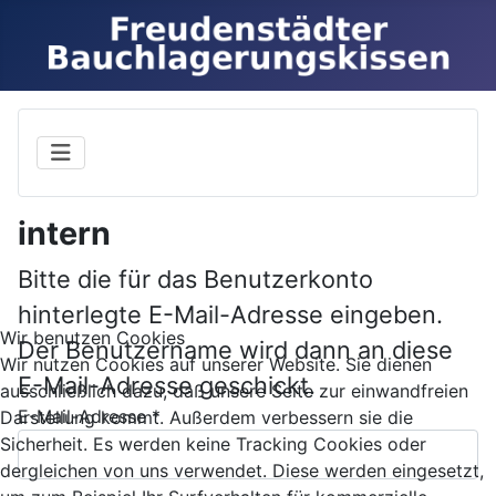
intern
Bitte die für das Benutzerkonto
hinterlegte E-Mail-Adresse eingeben.
Wir benutzen Cookies
Der Benutzername wird dann an diese
Wir nutzen Cookies auf unserer Website. Sie dienen
E-Mail-Adresse geschickt.
ausschließlich dazu, daß unsere Seite zur einwandfreien
E-Mail-Adresse
*
Darstellung kommt. Außerdem verbessern sie die
Sicherheit. Es werden keine Tracking Cookies oder
dergleichen von uns verwendet. Diese werden eingesetzt,