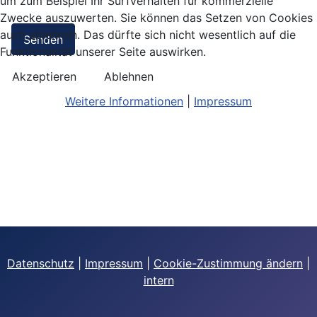
um zum Beispiel Ihr Surfverhalten für kommerzielle
Zwecke auszuwerten. Sie können das Setzen von Cookies
auch ablehnen. Das dürfte sich nicht wesentlich auf die
Senden
Funktionalität unserer Seite auswirken.
Akzeptieren
Ablehnen
Weitere Informationen
|
Impressum
Datenschutz
|
Impressum
|
Cookie-Zustimmung ändern
|
intern